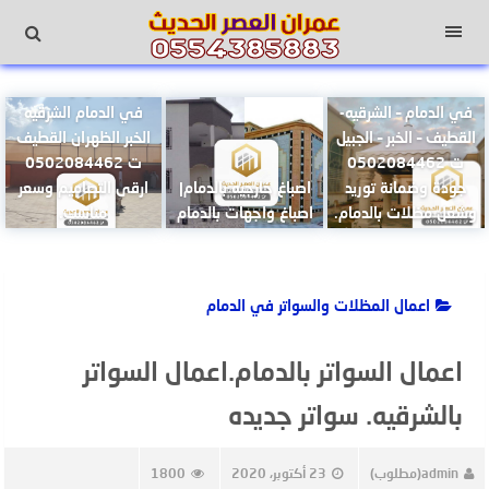
لتجاوز
لى
القائمة
لمحتوى
اسعار تركيب مظلات
تركيب سواتر قماشيه
في الدمام – الشرقيه-
في الدمام الشرقيه
القطيف – الخبر – الجبيل
الخبر الظهران القطيف
ت 0502084462
ت 0502084462
جودة وضمانة توريد
اصباغ خارجيه بالدمام|
ارقى التصاميم وسعر
وشغل مظلات بالدمام.
اصباغ واجهات بالدمام
مناسب.
اعمال المظلات والسواتر في الدمام
اعمال السواتر بالدمام.اعمال السواتر
بالشرقيه. سواتر جديده
admin(مطلوب)
23 أكتوبر، 2020
1800