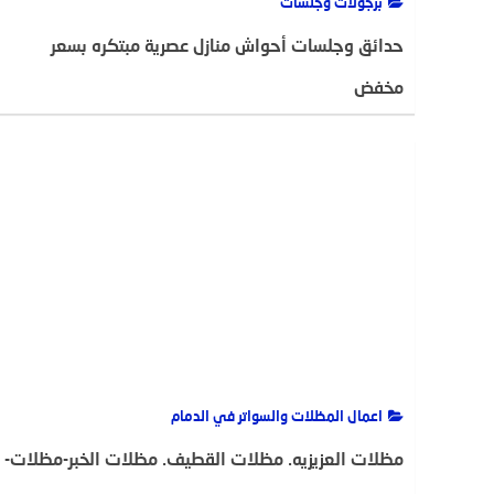
برجولات وجلسات
حدائق وجلسات أحواش منازل عصرية مبتكره بسعر
مخفض
ADMIN(مطلوب)
13 أغسطس، 2022
1723
اعمال المظلات والسواتر في الدمام
مظلات العزيزيه. مظلات القطيف. مظلات الخبر-مظلات-