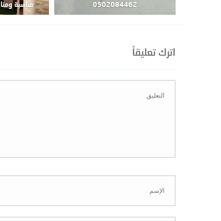
0502084462
مناسبة ومنافسة4462
اترك تعليقاً