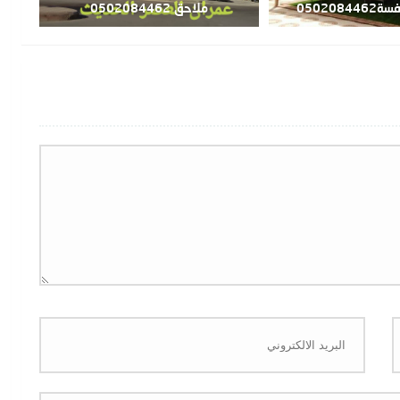
050208
ملاحق 0502084462