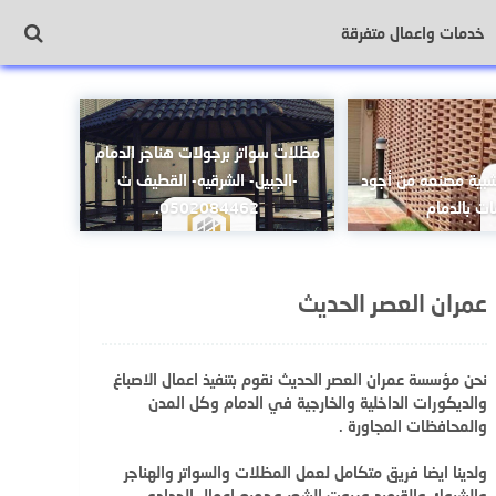
خدمات واعمال متفرقة
مظلات سواتر برجولات هناجر الدمام
شبية مصنعه من أجود
-الجبيل- الشرقيه- القطيف ت
ات بالدمام
0502084462.
عمران العصر الحديث
نحن مؤسسة عمران العصر الحديث نقوم بتنفيذ اعمال الاصباغ
والديكورات الداخلية والخارجية في الدمام وكل المدن
والمحافظات المجاورة .
ولدينا ايضا فريق متكامل لعمل المظلات والسواتر والهناجر
والشبوك والقرميد وبيوت الشعر وجميع اعمال الحداده .