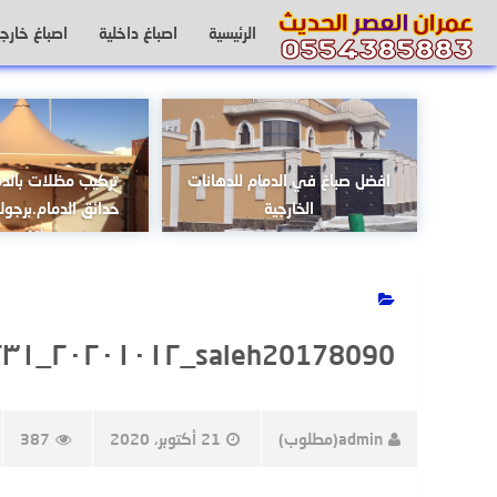
لتجاوز
الرئيسية
اصباغ داخلية
اصباغ خارجي
لى
لمحتوى
افضل صباغ في الدمام للدهانات
تركيب مظلات بالدم
الخارجية
حدائق الدمام.برجولا
saleh20178090_٢٠٢٠١٠١٢_٠٣٠٢٣١_2
admin(مطلوب)
21 أكتوبر، 2020
387