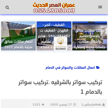
لتجاوز
لى
القائمة
لمحتوى
تركيب هناجر بالدمام
-القطيف – الخبر –
تركيب مظلات حدائق
الظهران -القطيف ت
بالدمام|تصاميم
0502084462 – هناجر
وأشكال مظلات
في الدمام تصاميم
اسعار مظلات حدائق
جلسات جديدة ومبتكرة
حديثه وجوده ممتازه.
منزلية بالدمام 2022
اعمال المظلات والسواتر في الدمام
تركيب سواتر بالشرقيه .تركيب سواتر
بالدمام 1
admin(مطلوب)
17 نوفمبر، 2020
1525