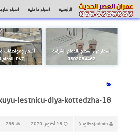
لتجاوز
الرئيسية
اصباغ داخلية
اصباغ خارجي
لى
لمحتوى
أسعار عزل أسطح بالدمام الشرقية
أسعار ومواصفات 
0502084462
PVC بالدمام الشرقية
skuyu-lestnicu-dlya-kottedzha-18
admin(مطلوب)
16 أكتوبر، 2020
286