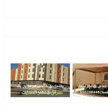
قماش بالدمام أسعار
بناء ملاحق بالدمام رقم مقاول بناء
050208
ملاحق 0502084462