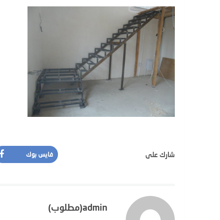
شارك على
فايس بوك
admin(مطلوب)