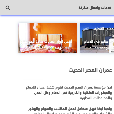
خدمات واعمال متفرقة
دمام -القطيف – الخبر
ان -القطيف ت
0502084462 – هناجر في الدمام
أجمل الوان دهانات سادة للحوائط
ه وجوده ممتازه.
2021|رقم صباغ ممتاز بالشرقية
عمران العصر الحديث
نحن مؤسسة عمران العصر الحديث نقوم بتنفيذ اعمال الاصباغ
والديكورات الداخلية والخارجية في الدمام وكل المدن
والمحافظات المجاورة .
ولدينا ايضا فريق متكامل لعمل المظلات والسواتر والهناجر
والشبوك والقرميد وبيوت الشعر وجميع اعمال الحداده .