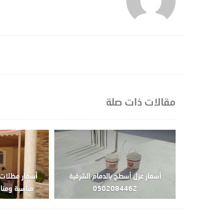
مقالات ذات صلة
أسعار عزل أسطح بالدمام الشرقية
أسعار مظلات 
0502084462
مناسبة ومنافسة4462