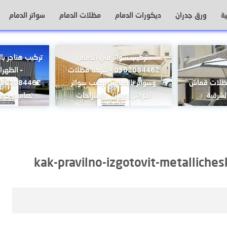
ة
ورق جدران
ديكورات الدمام
مظلات الدمام
سواتر الدمام
تركيب سواتر في الدمام
تركيب هناجر بال
0502084462 – شركة مظلات
– الظهر
مظلات قماش
وسواتر بالدمام لـ تركيب سواتر
احواش ومنازل واستراحات
تصاميم حديث
kak-pravilno-izgotovit-metalliche