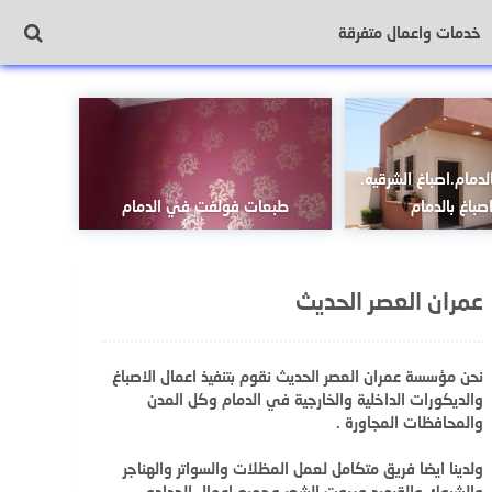
خدمات واعمال متفرقة
لدمام.اصباغ الشرقيه.
باغ بالدمام
طبعات فولفت في الدمام
عمران العصر الحديث
نحن مؤسسة عمران العصر الحديث نقوم بتنفيذ اعمال الاصباغ
والديكورات الداخلية والخارجية في الدمام وكل المدن
والمحافظات المجاورة .
ولدينا ايضا فريق متكامل لعمل المظلات والسواتر والهناجر
والشبوك والقرميد وبيوت الشعر وجميع اعمال الحداده .