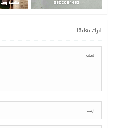
0502084462
مناسبة ومنافسة4462
اترك تعليقاً