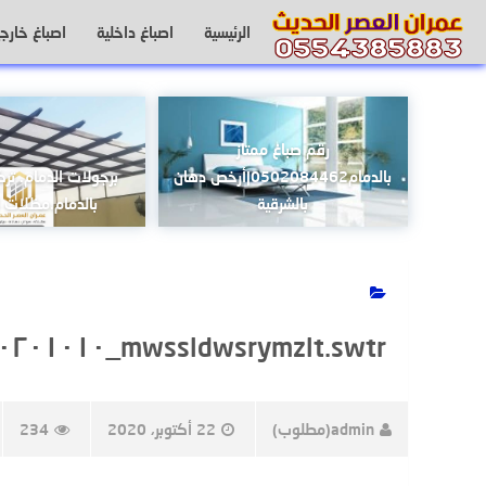
لتجاوز
الرئيسية
اصباغ داخلية
اصباغ خارجي
لى
لمحتوى
رقم صباغ ممتاز
بالدمام0502084462|أرخص دهان
برجولات الدمام. تر
بالشرقية
بالدمام.مظلات ال
mwssldwsrymzlt.swtr_٢٠٢٠١٠١٠_١٥٣٢٠٩_0
admin(مطلوب)
22 أكتوبر، 2020
234