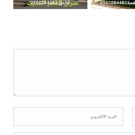
050208
ملاحق 0502084462