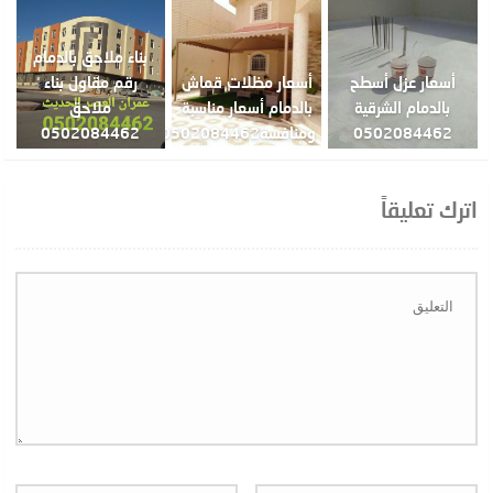
بناء ملاحق بالدمام
أسعار عزل أسطح
أسعار مظلات قماش
رقم مقاول بناء
بالدمام الشرقية
بالدمام أسعار مناسبة
ملاحق
0502084462
ومنافسة0502084462
0502084462
اترك تعليقاً