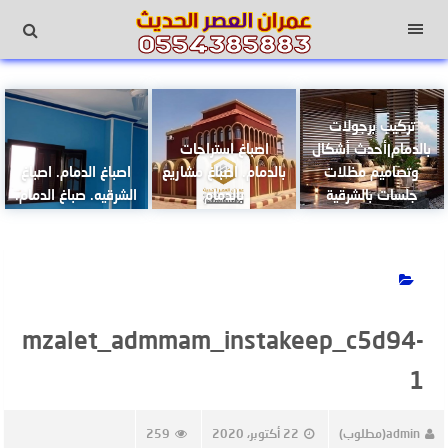
لتجاوز
لى
القائمة
لمحتوى
تركيب برجولات
بالدمام|أحدث أشكال
اصباغ استراحات
وتصاميم مظلات
بالدمام. اصباغ مشاريع
اصباغ الدمام. اصباغ
جلسات بالشرقية
بالدمام
الشرقيه. صباغ الدمام.
mzalet_admmam_instakeep_c5d94-
1
admin(مطلوب)
22 أكتوبر، 2020
259