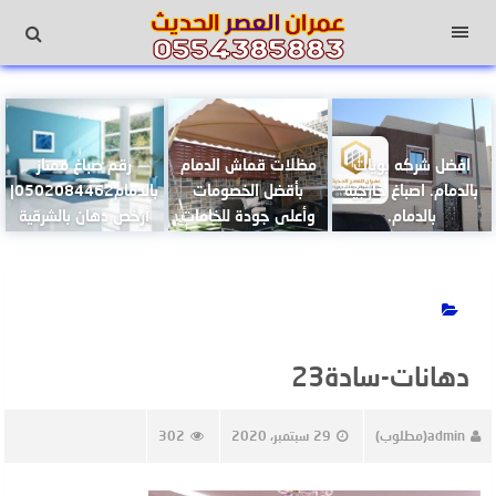
لتجاوز
لى
القائمة
لمحتوى
افضل شركه بويات
مظلات قماش الدمام
رقم صباغ ممتاز
بالدمام. اصباغ خارجيه
بأقضل الخصومات
بالدمام0502084462|
بالدمام.
وأعلى جودة للخامات
أرخص دهان بالشرقية
دهانات-سادة23
admin(مطلوب)
29 سبتمبر، 2020
302