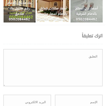
بناء ملاحق بالدمام
أسعار عزل أسطح
أسعار مظلات قماش
رقم مقاول بناء
بالدمام الشرقية
بالدمام أسعار مناسبة
ملاحق
0502084462
ومنافسة0502084462
0502084462
اترك تعليقاً