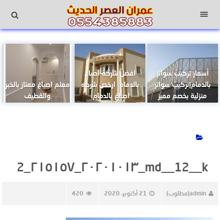
لتجاوز
لى
القائمة
لمحتوى
أسعار تركيب سواتر
افضل شركه اصباغ
بالدمام|تركيب سواتر
بالدمام. ارخص شركه
معلم اصباغ ممتاز بالخبر
منزلية بخصم مميز
اصباغ بالدمام.
والقطيف
md__12__k_٢٠٢٠١٠١٣_٢١٥١٥٧_2
admin(مطلوب)
21 أكتوبر، 2020
420