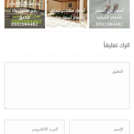
بناء ملاحق بالدمام
أسعار عزل أسطح
أسعار مظلات قماش
رقم مقاول بناء
بالدمام الشرقية
بالدمام أسعار مناسبة
ملاحق
0502084462
ومنافسة0502084462
0502084462
اترك تعليقاً