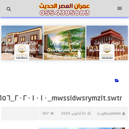
لتجاوز
لى
القائمة
لمحتوى
اصباغ استراحات
تركيب ورق جدران
اصباغ الدمام. اصباغ
بالدمام. اصباغ مشاريع
بالدمام الشرقية|أحدث
داخليه بالدمام. اصباغ
بالدمام
أشكال ورق جدران 3d
خارجيه بالدمام
mwssldwsrymzlt.swtr_٢٠٢٠١٠١٠_١٥٢٦٥٦_1
admin(مطلوب)
21 أكتوبر، 2020
307