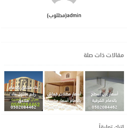
admin(مطلوب)
مقالات ذات صلة
بناء ملاحق بالدمام
أسعار عزل أسطح
أسعار مظلات قماش
رقم مقاول بناء
بالدمام الشرقية
بالدمام أسعار مناسبة
ملاحق
0502084462
ومنافسة0502084462
0502084462
اترك تعليقاً