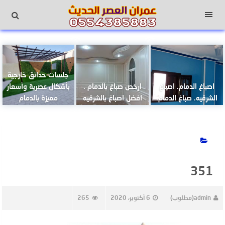
لتجاوز
لى
القائمة
لمحتوى
جلسات حدائق خارجية
اصباغ الدمام. اصباغ
ارخص صباغ بالدمام .
بأشكال عصرية وأسعار
الشرقيه. صباغ الدمام.
افضل اصباغ بالشرقيه
مميزة بالدمام
351
admin(مطلوب)
6 أكتوبر، 2020
265