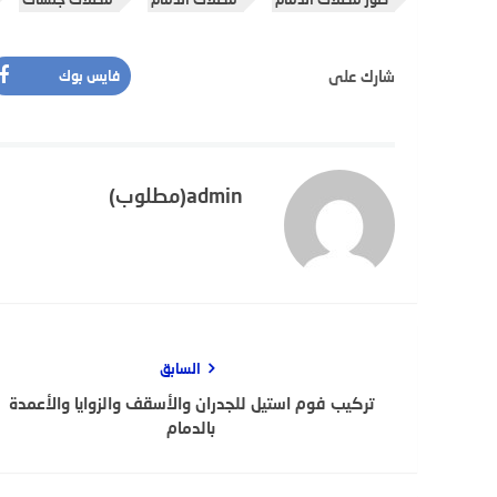
شارك على
فايس بوك
admin(مطلوب)
السابق
تركيب فوم استيل للجدران والأسقف والزوايا والأعمدة
بالدمام