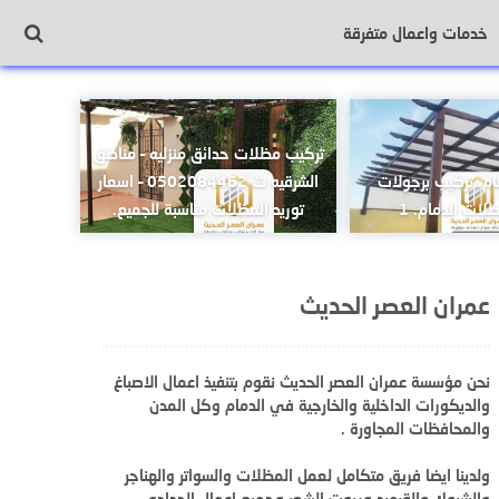
خدمات واعمال متفرقة
تركيب مظلات حدائق منزليه – مناطق
ام. تركيب برجولات
الشرقيه ت 0502084462 – اسعار
لات الدمام. 1
توريد المظلات مناسبة للجميع.
عمران العصر الحديث
نحن مؤسسة عمران العصر الحديث نقوم بتنفيذ اعمال الاصباغ
والديكورات الداخلية والخارجية في الدمام وكل المدن
والمحافظات المجاورة .
ولدينا ايضا فريق متكامل لعمل المظلات والسواتر والهناجر
والشبوك والقرميد وبيوت الشعر وجميع اعمال الحداده .