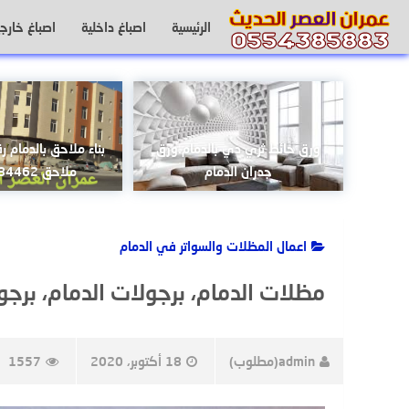
لتجاوز
الرئيسية
اصباغ داخلية
اصباغ خارجي
لى
لمحتوى
ورق حائط ثري دي بالدمام.ورق
بناء ملاحق بالدمام ر
جدران الدمام
ملاحق 0502084462
اعمال المظلات والسواتر في الدمام
مظلات الدمام، برجولات الدمام، برجول
admin(مطلوب)
18 أكتوبر، 2020
1557