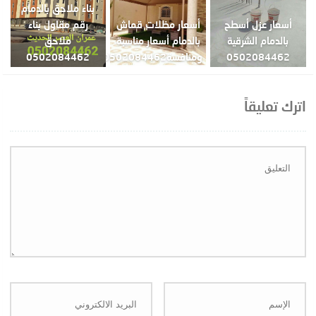
بناء ملاحق بالدمام
أسعار عزل أسطح
أسعار مظلات قماش
رقم مقاول بناء
بالدمام الشرقية
بالدمام أسعار مناسبة
ملاحق
0502084462
ومنافسة0502084462
0502084462
اترك تعليقاً