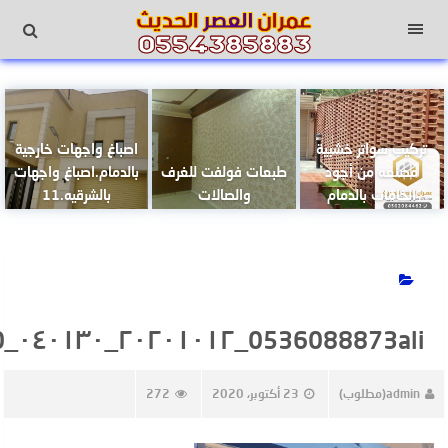
لتجاوز
لى
القائمة
لمحتوى
تركيب سواتر خشبية
اصباغ واجهات خارجية
مصنعه من أجود
طبعات فولفت للغرف
بالدمام.اصباغ واجهات
الخامات بالدمام
والصالات
بالشرقيه.11
0536088873ali_٢٠٢٠١٠١٢_٠٤٠١٣٠_0
admin(مطلوب)
23 أكتوبر، 2020
272