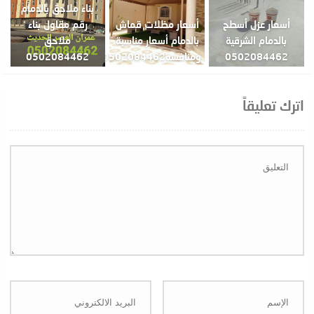
بناء ملاحق بالدمام
أسعار عزل أسطح
أسعار مظلات قماش
رقم مقاول بناء
بالدمام الشرقية
بالدمام أسعار مناسبة
ملاحق
0502084462
ومنافسة0502084462
0502084462
اترك تعليقاً