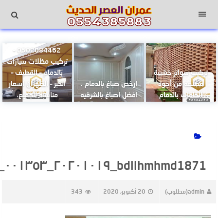
لتجاوز
لى
القائمة
لمحتوى
مظلات سيارات بالدمام
0502084462 –
تركيب مظلات سيارات
تركيب سواتر خشبية
بالدمام – القطيف –
مصنعه من أجود
ارخص صباغ بالدمام .
الخبر – الظهران اسعار
الخامات بالدمام
افضل اصباغ بالشرقيه
مناسبه للجميع.
bdllhmhmd1871_٢٠٢٠١٠١٩_٠٠١٣٥٣_0
admin(مطلوب)
20 أكتوبر، 2020
343