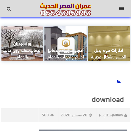
لتجاوز
لى
القائمة
لمحتوى
ورق جدران
اطارات فوم بديل
اصباغ خارجيه بالدمام|
الدمام.معلم ورق حائط
الجبس بأشكال عصرية
اصباغ واجهات بالدمام
بالدمام
download
admin(مطلوب)
28 سبتمبر، 2020
580