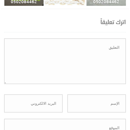
0502084462
ومنافسة0502084462
0502084462
اترك تعليقاً