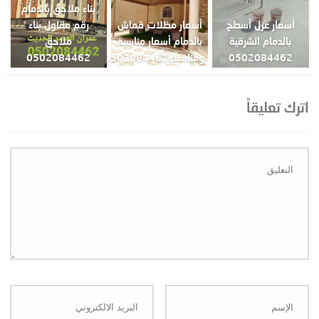
بناء ملاحق بالدمام
أسعار عزل أسطح
أسعار مظلات قماش
رقم مقاول بناء
بالدمام الشرقية
بالدمام أسعار مناسبة
ملاحق
0502084462
ومنافسة0502084462
0502084462
اترك تعليقاً