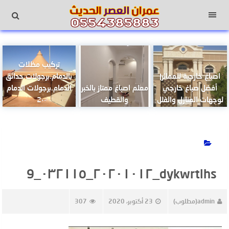
لتجاوز
لى
القائمة
لمحتوى
تركيب مظلات
اصباغ خارجية للعمائر|
بالدمام.برجولات حدائق
أفضل صباغ خارجي
معلم اصباغ ممتاز بالخبر
الدمام.برجولات الدمام
لوجهات المنازل والفلل
والقطيف
2
dykwrtlhs_٢٠٢٠١٠١٢_٠٣٢١١٥_9
admin(مطلوب)
23 أكتوبر، 2020
307