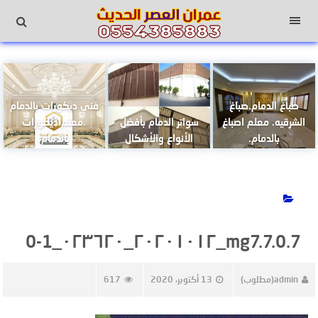
لتجاوز
لى
القائمة
لمحتوى
صباغ الدمام.صباغ
فني ديكورات بالدمام
الشرقيه. معلم اصباغ
سواتر الدمام بأفضل
.معلم ديكورات
بالدمام.
الأنواع والأشكال
بالدمام.
mg7.7.0.7_٢٠٢٠١٠١٢_٠٢٣٦٢٠_0-1
admin(مطلوب)
13 أكتوبر، 2020
617