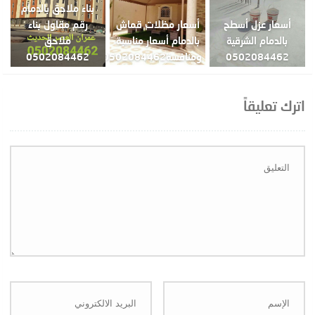
بناء ملاحق بالدمام
أسعار عزل أسطح
أسعار مظلات قماش
رقم مقاول بناء
بالدمام الشرقية
بالدمام أسعار مناسبة
ملاحق
0502084462
ومنافسة0502084462
0502084462
اترك تعليقاً