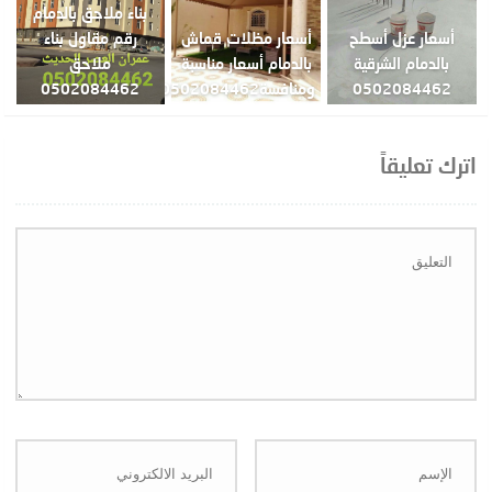
بناء ملاحق بالدمام
أسعار عزل أسطح
أسعار مظلات قماش
رقم مقاول بناء
بالدمام الشرقية
بالدمام أسعار مناسبة
ملاحق
0502084462
ومنافسة0502084462
0502084462
اترك تعليقاً