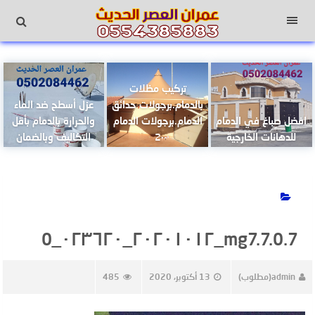
لتجاوز
لى
القائمة
لمحتوى
تركيب مظلات
بالدمام.برجولات حدائق
عزل أسطح ضد الماء
افضل صباغ في الدمام
الدمام.برجولات الدمام
والحرارة بالدمام بأقل
للدهانات الخارجية
2
التكاليف وبالضمان
mg7.7.0.7_٢٠٢٠١٠١٢_٠٢٣٦٢٠_0
admin(مطلوب)
13 أكتوبر، 2020
485