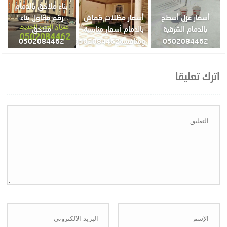
بناء ملاحق بالدمام
أسعار عزل أسطح
أسعار مظلات قماش
رقم مقاول بناء
بالدمام الشرقية
بالدمام أسعار مناسبة
ملاحق
0502084462
ومنافسة0502084462
0502084462
اترك تعليقاً