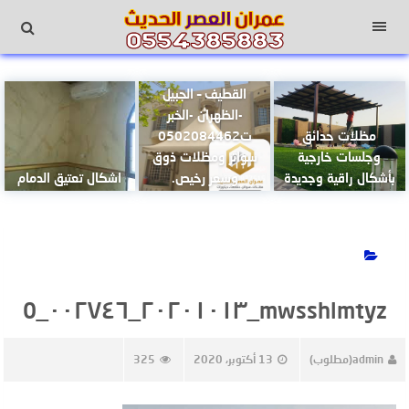
لتجاوز
لى
القائمة
لمحتوى
مظلات هرميه بالدمام-
القطيف – الجبيل
-الظهران -الخبر
مظلات حدائق
ت0502084462
وجلسات خارجية
سواتر ومظلات ذوق
بأشكال راقية وجديدة
وسعر رخيص.
اشكال تعتيق الدمام
mwsshlmtyz_٢٠٢٠١٠١٣_٠٠٢٧٤٦_0
admin(مطلوب)
13 أكتوبر، 2020
325